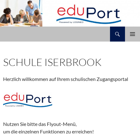
Zum
Inhalt
springen
Suchen
Schule Iserbrook
PRIMÄR
MENÜ
SCHULE ISERBROOK
Herzlich willkommen auf Ihrem schulischen Zugangsportal
Nutzen Sie bitte das Flyout-Menü,
um die einzelnen Funktionen zu erreichen!